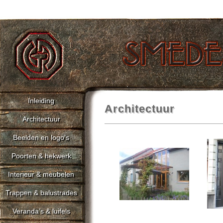
Inleiding
Architectuur
Architectuur
Beelden en logo’s
Poorten & hekwerk
Interieur & meubelen
Trappen & balustrades
Veranda’s & luifels