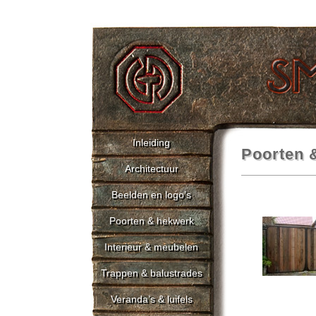
Inleiding
Poorten 
Architectuur
Beelden en logo’s
Poorten & hekwerk
Interieur & meubelen
Trappen & balustrades
Veranda’s & luifels