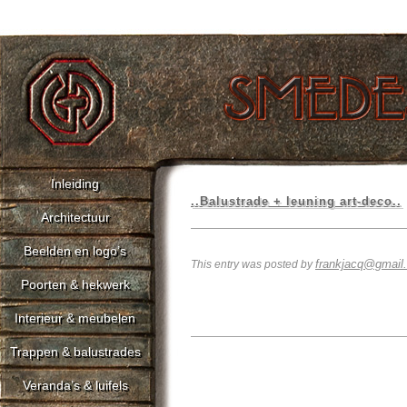
Inleiding
..Balustrade + leuning art-deco..
Architectuur
Beelden en logo’s
frankjacq@gmail
This entry was posted by
Poorten & hekwerk
Interieur & meubelen
Trappen & balustrades
Veranda’s & luifels